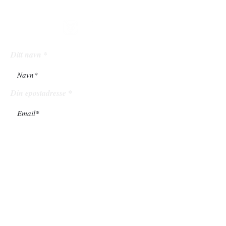
følg
oss
Ditt navn
Din epostadresse
Ditt mobilnummer
Din melding til oss