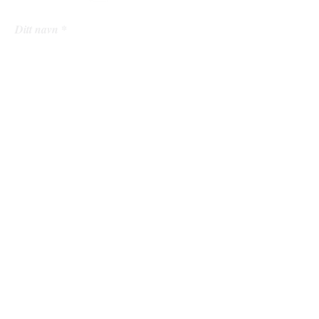
Ditt navn
Din epostadresse
Ditt mobilnummer
Din melding til oss