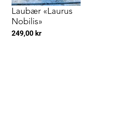
Laubær «Laurus
Nobilis»
Pris
249,00 kr
KONTAKT
OSS
kontakt
Fekjan 71, 1394 Nesbru
Tlf: 66 84 52 36
Mail:
post@vardenargartneri.no