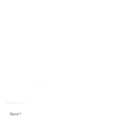
Instagram:
vardenargartneri
åpningstide
r
Mandag - Fredag: 9 - 20
Lørdag: 10 - 18
Søndag: 12 - 18
følg
oss
Ditt navn
Din epostadresse