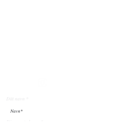
åpningstide
r
Mandag - Fredag: 9 - 20
Lørdag: 10 - 18
Søndag: 12 - 18
følg
oss
Ditt navn
Din epostadresse