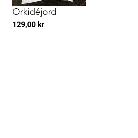
Orkidéjord
Pris
129,00 kr
KONTAKT
OSS
kontakt
Fekjan 71, 1394 Nesbru
Tlf: 66 84 52 36
Mail:
post@vardenargartneri.no
Instagram:
vardenargartneri