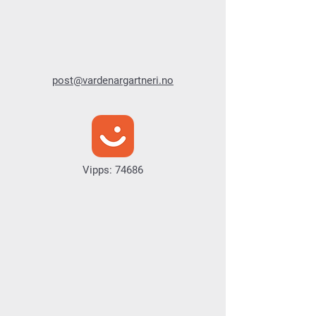
post@vardenargartneri.no
Vipps: 74686