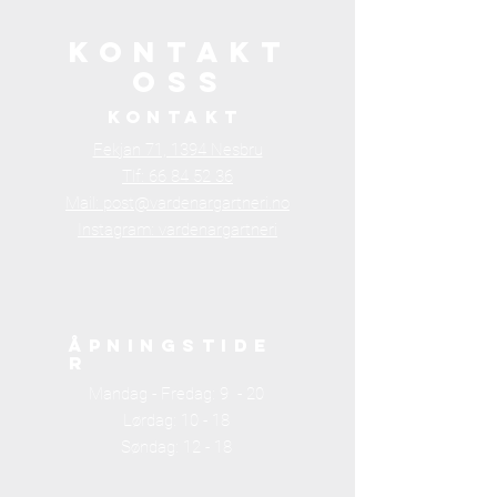
KONTAKT
OSS
kontakt
Fekjan 71, 1394 Nesbru
Tlf: 66 84 52 36
Mail:
post@vardenargartneri.no
Instagram:
vardenargartneri
åpningstide
r
Mandag - Fredag: 9 - 20
Lørdag: 10 - 18
Søndag: 12 - 18