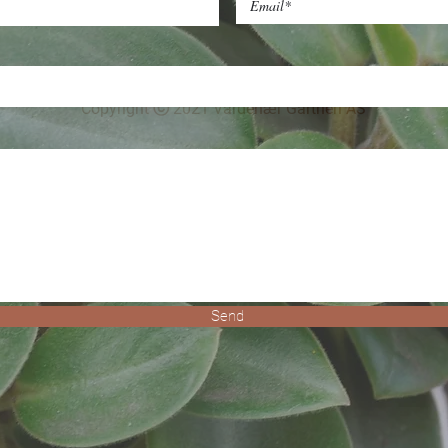
i.no
Søndag: 12 - 18
ri
Copyright ⓒ 2021 Vardenær Gartneri AS
Send