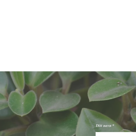
kontakt
Fekjan 71, 1394 Nesbru
Ditt navn
Tlf: 66 84 52 36