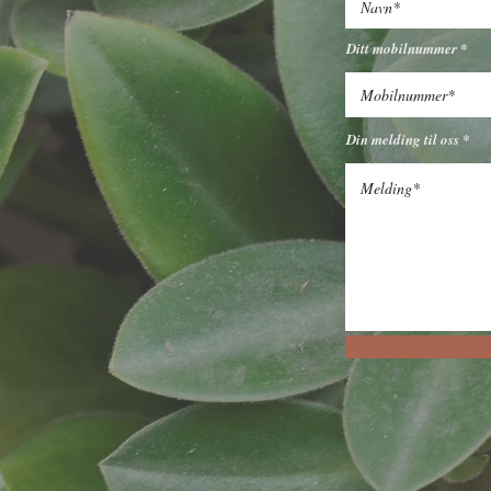
Mail:
post@vardenargartner
Instagram:
vardenargartne
Ditt mobilnummer
Din melding til oss