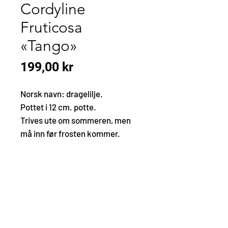
Cordyline
Fruticosa
«Tango»
Pris
199,00 kr
Norsk navn: dragelilje.
Pottet i 12 cm. potte.
Trives ute om sommeren, men
må inn før frosten kommer.
KONTAKT