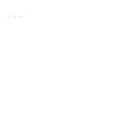
Ditt navn
Din epostadresse
Ditt mobilnummer
Din melding til oss