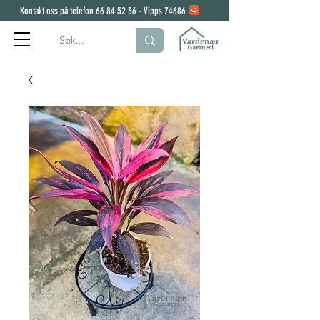
Kontakt oss på telefon
66 84 52 36
- Vipps 74686