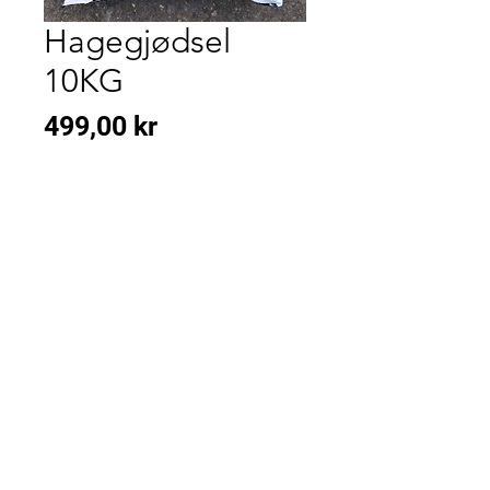
Hagegjødsel
10KG
Pris
499,00 kr
KONTAKT
OSS
kontakt
Fekjan 71, 1394 Nesbru
Tlf: 66 84 52 36
Mail:
post@vardenargartneri.no