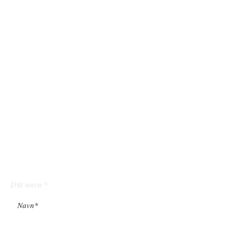
Instagram:
vardenargartneri
åpningstide
r
Mandag - Fredag: 9 - 20
Lørdag: 10 - 18
Søndag: 12 - 18
følg
oss
Ditt navn
Din epostadresse