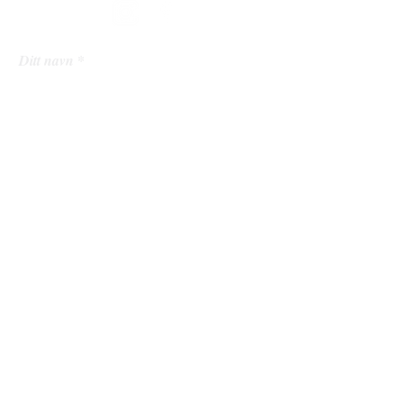
Ditt navn
Din epostadresse
Ditt mobilnummer
Din melding til oss