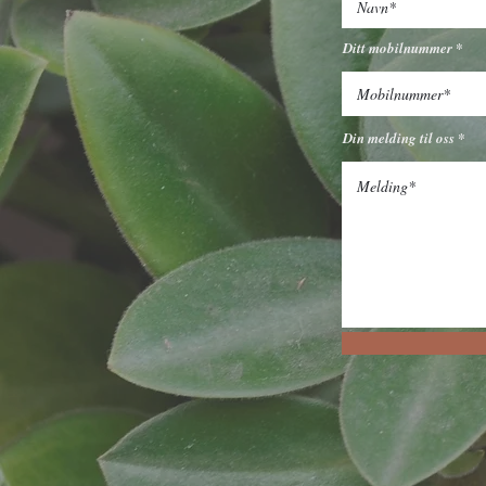
Mail:
post@vardenargartner
Instagram:
vardenargartne
Ditt mobilnummer
Din melding til oss