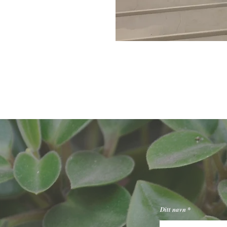
kontakt
Fekjan 71, 1394 Nesbru
Ditt navn
Tlf: 66 84 52 36