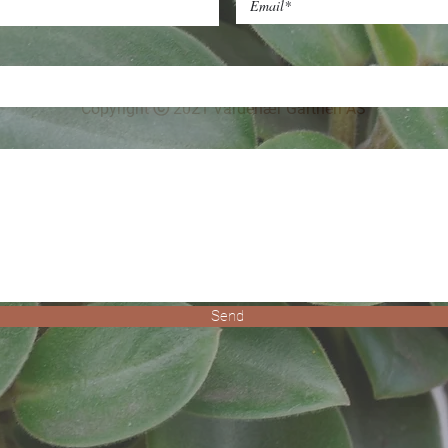
i.no
Søndag: 12 - 18
ri
Copyright ⓒ 2021 Vardenær Gartneri AS
Send