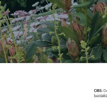
OBS:
De
kontak