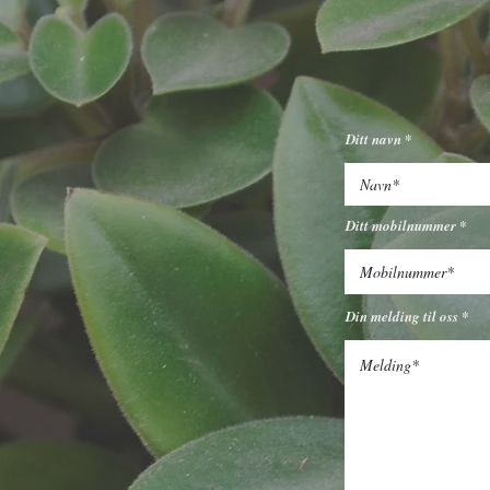
kontakt
Fekjan 71, 1394 Nesbru
Ditt navn
Tlf: 66 84 52 36
Mail:
post@vardenargartner
Instagram:
vardenargartne
Ditt mobilnummer
Din melding til oss