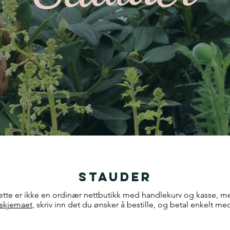
Stauder
tte er ikke en ordinær nettbutikk med handlekurv og kasse, men
tskjemaet
, skriv inn det du ønsker å bestille, og betal enkelt me