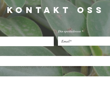
KONTAKT OSS
åpningstider
Mandag - Fredag: 9 - 20
Din epostadresse
Lørdag: 10 - 18
i.no
Søndag: 12 - 18
ri
Copyright ⓒ 2021 Vardenær Gartneri AS