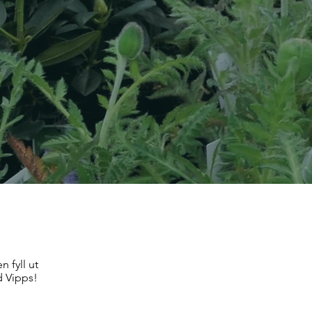
 fyll ut
d Vipps!